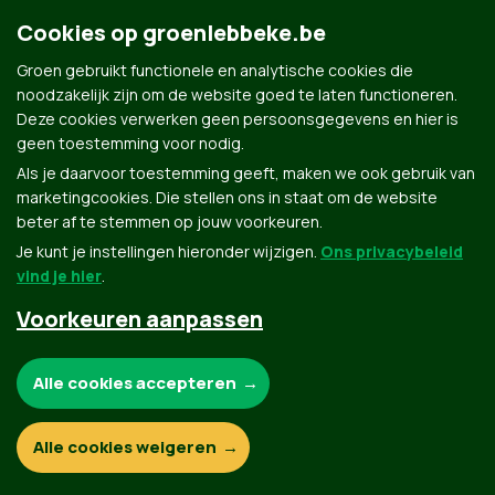
Lid 2
Cookies op groenlebbeke.be
Sed at dapibus tortor. Nulla in lectus tortor. Nulla facilisi.
Groen gebruikt functionele en analytische cookies die
Fusce placerat vestibulum gravida. Ut accumsan ut orci in
noodzakelijk zijn om de website goed te laten functioneren.
finibus. Etiam ac cursus tellus.
Deze cookies verwerken geen persoonsgegevens en hier is
geen toestemming voor nodig.
Als je daarvoor toestemming geeft, maken we ook gebruik van
marketingcookies. Die stellen ons in staat om de website
beter af te stemmen op jouw voorkeuren.
Je kunt je instellingen hieronder wijzigen.
Ons privacybeleid
vind je hier
.
Groen.be
Voorkeuren aanpassen
Noodzakelijke cookies:
Alle cookies accepteren
Contact
Privacybeleid
© Copyright Groen 2026 | Gemaakt met
NationBuilder
| Gebouwd door
Tectonica
Functionele en analytische cookies:
Alle cookies weigeren