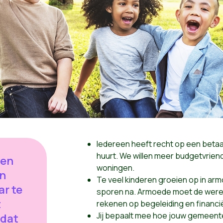
Iedereen heeft recht op een betaal
huurt.
We willen meer budgetvriend
een
woningen.
en
Te veel kinderen groeien op in arm
ar te
sporen na. Armoede moet de wereld
t
rekenen op begeleiding en financi
Jij bepaalt mee hoe jouw gemeente
 dat